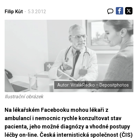
LÉKY
Filip Kůt
5.3.2012
NEMOCI
KALKULAČKY
Autor: VitalikRadko – Depositphotos
Ilustrační obrázek
Na lékařském Facebooku mohou lékaři z
ambulancí i nemocnic rychle konzultovat stav
pacienta, jeho možné diagnózy a vhodné postupy
léčby on-line. Česká internistická společnost (ČIS)