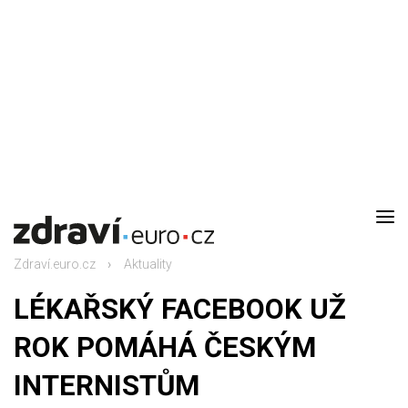
DOMŮ
AKTUALITY
Zdraví.euro.cz
Aktuality
DOMÁCÍ LÉKAŘ
LÉKAŘSKÝ FACEBOOK UŽ
RODINA
ROK POMÁHÁ ČESKÝM
INTERNISTŮM
RECEPTY