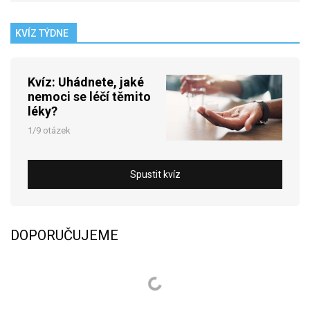
KVÍZ TÝDNE
Kvíz: Uhádnete, jaké
nemoci se léčí těmito
léky?
1/9 otázek
Spustit kvíz
DOPORUČUJEME