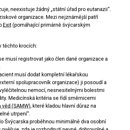
uje, neexistuje žádný „státní úřad pro eutanazii“.
ziskové organizace. Mezi nejznámější patří
bo
Exit
(pomáhající primárně švýcarským
 těchto krocích:
e musí registrovat jako člen dané organizace a
.
cient musí dodat kompletní lékařskou
xterní spolupracovník organizace) ji posoudí a
nevyléčitelnou nemocí, nesnesitelnými bolestmi
ity. Medicínská kritéria se řídí směrnicemi
h věd (SAMW)
, které kladou hlavní důraz na
lné utrpení“.
do Švýcarska proběhnou minimálně dva osobní
 ověřuje, zda je rozhodnutí pevné, dobrovolné a