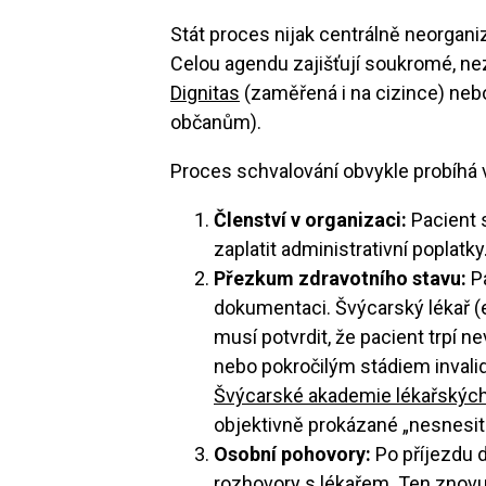
Stát proces nijak centrálně neorganiz
Celou agendu zajišťují soukromé, ne
Dignitas
(zaměřená i na cizince) ne
občanům).
Proces schvalování obvykle probíhá v
Členství v organizaci:
Pacient s
zaplatit administrativní poplatky
Přezkum zdravotního stavu:
Pa
dokumentaci. Švýcarský lékař (e
musí potvrdit, že pacient trpí 
nebo pokročilým stádiem invalid
Švýcarské akademie lékařskýc
objektivně prokázané „nesnesite
Osobní pohovory:
Po příjezdu 
rozhovory s lékařem. Ten znovu