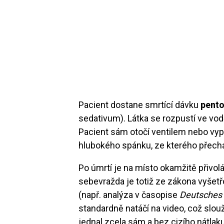
Pacient dostane smrtící dávku
pento
sedativum). Látka se rozpustí ve vodě
Pacient sám otočí ventilem nebo vyp
hlubokého spánku, ze kterého přechá
Po úmrtí je na místo okamžitě přivolá
sebevražda je totiž ze zákona vyšetř
(např. analýza v časopise
Deutsches Ä
standardně natáčí na video, což slouž
jednal zcela sám a bez cizího nátlaku