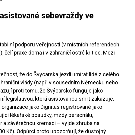
 asistované sebevraždy ve
bilní podporu veřejnosti (v místních referendech
 čelí praxe doma i v zahraničí ostré kritice. Mezi
ečnost, že do Švýcarska jezdí umírat lidé z celého
 Zahraniční vlády (např. v sousedním Německu nebo
razují proti tomu, že Švýcarsko funguje jako
tní legislativou, která asistovanou smrt zakazuje.
organizace jako Dignitas registrované jako
ující lékařské posudky, mzdy personálu,
or a závěrečnou kremaci – vyjde zhruba na
00 Kč). Odpůrci proto upozorňují, že důstojný