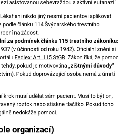
ezi asistovanou sebevraždou a aktivní eutanazií.
Lékař ani nikdo jiný nesmí pacientovi aplikovat
o je podle článku 114 Švýcarského trestního
rcení na žádost.
lní za podmínek článku 115 trestního zákoníku:
937 (v účinnosti od roku 1942). Oficiální znění si
ortálu
Fedlex: Art. 115 StGB
. Zákon říká, že pomoc
e tehdy, pokud je motivována
„zištnými důvody“
ictvím). Pokud doprovázející osoba nemá z úmrtí
 krok musí udělat sám pacient. Musí to být on,
pravený roztok nebo stiskne tlačítko. Pokud toho
gálně nedokáže pomoci.
role organizací)