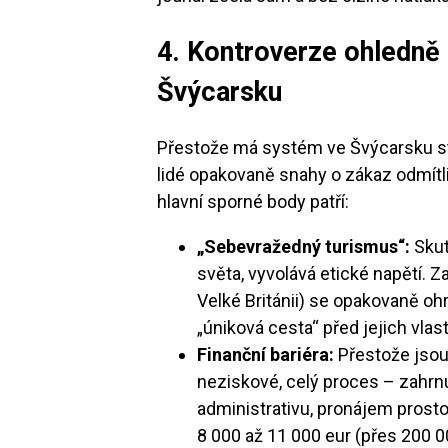
4. Kontroverze ohledně
Švýcarsku
Přestože má systém ve Švýcarsku sta
lidé opakovaně snahy o zákaz odmítli),
hlavní sporné body patří:
„Sebevražedný turismus“:
Skut
světa, vyvolává etické napětí.
Velké Británii) se opakovaně oh
„úniková cesta“ před jejich vlas
Finanční bariéra:
Přestože jsou 
neziskové, celý proces – zahrn
administrativu, pronájem prost
8 000 až 11 000 eur (přes 200 0