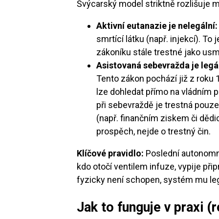
Švýcarský model striktně rozlišuje m
Aktivní eutanazie je nelegální:
smrtící látku (např. injekcí). T
zákoníku stále trestné jako usm
Asistovaná sebevražda je legá
Tento zákon pochází již z roku 1
lze dohledat přímo na vládním p
při sebevraždě je trestná pouz
(např. finančním ziskem či děd
prospěch, nejde o trestný čin.
Klíčové pravidlo:
Poslední autonomní
kdo otočí ventilem infuze, vypije při
fyzicky není schopen, systém mu le
Jak to funguje v praxi (