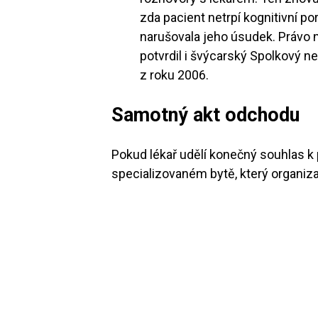
zda pacient netrpí kognitivní po
narušovala jeho úsudek. Právo
potvrdil i švýcarský Spolkový 
z roku 2006.
Samotný akt odchodu
Pokud lékař udělí konečný souhlas k
specializovaném bytě, který organiza