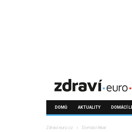
DOMŮ
AKTUALITY
DOMÁCÍ L
Zdraví.euro.cz
Domácí lékař