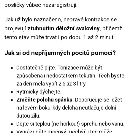
poslíčky vůbec nezaregistrují.
Jak už bylo naznačeno, nepravé kontrakce se
projevují
ztuhnutím děložní svaloviny
, přičemž
tento stav může trvat i po dobu 1 až 2 minut.
Jak si od nepříjemných pocitů pomoci?
Dostatečně pijte. Tonizace může být
způsobena i nedostatkem tekutin. Těch byste
za den měla vypít 2,5 až 3 litry.
Rytmicky dýchejte.
Změňte polohu spánku.
Doporučuje se ležet
na levém boku, kdy děloha neutlačuje dolní
dutou žílu.
Dejte si teplou (ne horkou!) sprchu nebo vanu.
Vyprázdněte močový měchýř, i ten může