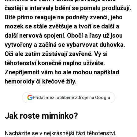
častěji a intervaly bdění se pomalu prodlužují.
Dítě přímo reaguje na podněty zvenčí, jeho
mozek se stále zvětšuje a tvoří se další a
další nervová spojení. Obočí a řasy už jsou
vytvořeny a začíná se vybarvovat duhovka.
Oči ale zatím zůstávají zavřené. Vy si
těhotenství konečně naplno užíváte.
Znepříjemnit vám ho ale mohou například
hemoroidy či křečové žíly.
Přidat mezi oblíbené zdroje na Googlu
Jak roste miminko?
Nacházíte se v nejkrásnější fázi těhotenství.