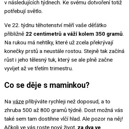
v následujících týdnech. Ke svému dotvoření totiž
potřebují světlo.
Ve 22. týdnu těhotenství měří vaše děťátko
přibližně
22 centimetrů a váží kolem 350 gramů
.
Na rukou má nehtíky, které už zcela překrývají
konečky prstů a neustále rostou. Stejně tak začíná
růst i jeho tělesný tuk, který se ale plně začne
vyvíjet až ve třetím trimestru.
Co se děje s maminkou?
Na
váze
přibýváte rychleji než doposud, a to
zhruba 500 až 800 gramů týdně. Dost možná vás
také sem tam dostihne vlčí hlad. Ale pozor na něj!
Ačkoli ve vás roste nový život,
za dva ve