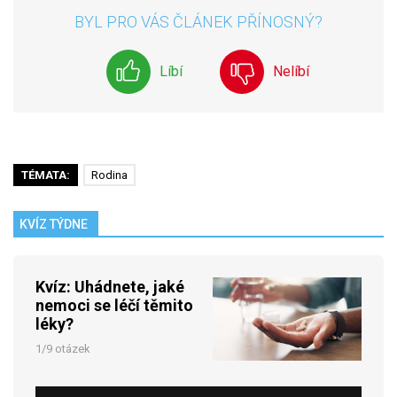
BYL PRO VÁS ČLÁNEK PŘÍNOSNÝ?
Líbí
Nelíbí
TÉMATA:
Rodina
KVÍZ TÝDNE
Kvíz: Uhádnete, jaké
nemoci se léčí těmito
léky?
1/9 otázek