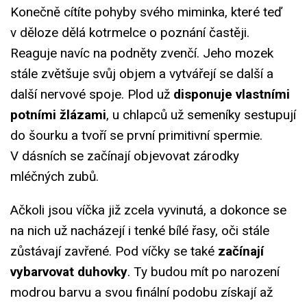
Konečně cítíte pohyby svého miminka, které teď
v děloze dělá kotrmelce o poznání častěji.
Reaguje navíc na podněty zvenčí. Jeho mozek
stále zvětšuje svůj objem a vytvářejí se další a
další nervové spoje. Plod už
disponuje vlastními
potními žlázami
, u chlapců už semeníky sestupují
do šourku a tvoří se první primitivní spermie.
V dásních se začínají objevovat zárodky
mléčných zubů.
Ačkoli jsou víčka již zcela vyvinutá, a dokonce se
na nich už nacházejí i tenké bílé řasy, oči stále
zůstávají zavřené. Pod víčky se také
začínají
vybarvovat duhovky
. Ty budou mít po narození
modrou barvu a svou finální podobu získají až