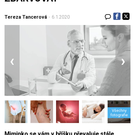
LÉKY
Tereza Tancerová
6.1.2020
NEMOCI
KALKULAČKY
‹
›
Všechny
fotografie
Miminko se vám v bříšku převaluje stále