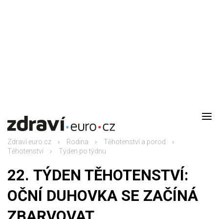
DOMŮ
AKTUALITY
Zdraví.euro.cz
Rodina
Těhotenství a porod
DOMÁCÍ LÉKAŘ
Těhotenství
Týden po týdnu
22. TÝDEN TĚHOTENSTVÍ:
RODINA
OČNÍ DUHOVKA SE ZAČÍNÁ
RECEPTY
ZBARVOVAT