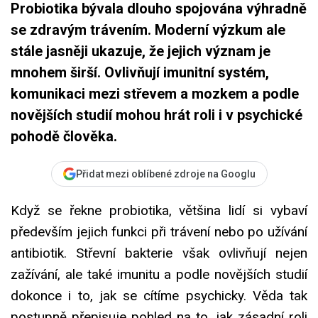
Probiotika bývala dlouho spojována výhradně
se zdravým trávením. Moderní výzkum ale
stále jasněji ukazuje, že jejich význam je
mnohem širší. Ovlivňují imunitní systém,
komunikaci mezi střevem a mozkem a podle
novějších studií mohou hrát roli i v psychické
pohodě člověka.
Přidat mezi oblíbené zdroje na Googlu
Když se řekne probiotika, většina lidí si vybaví
především jejich funkci při trávení nebo po užívání
antibiotik. Střevní bakterie však ovlivňují nejen
zažívání, ale také imunitu a podle novějších studií
dokonce i to, jak se cítíme psychicky. Věda tak
postupně přepisuje pohled na to, jak zásadní roli