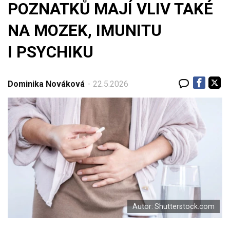
POZNATKŮ MAJÍ VLIV TAKÉ
LÉKY
NA MOZEK, IMUNITU
NEMOCI
I PSYCHIKU
KALKULAČKY
Dominika Nováková
22.5.2026
Autor: Shutterstock.com