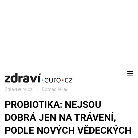
DOMŮ
AKTUALITY
Zdraví.euro.cz
Domácí lékař
DOMÁCÍ LÉKAŘ
PROBIOTIKA: NEJSOU
RODINA
DOBRÁ JEN NA TRÁVENÍ,
PODLE NOVÝCH VĚDECKÝCH
RECEPTY