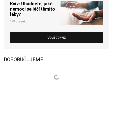
Kvíz: Uhádnete, jaké
nemoci se léčí těmito
léky?
1/9 otázek
Spustit kvíz
DOPORUČUJEME