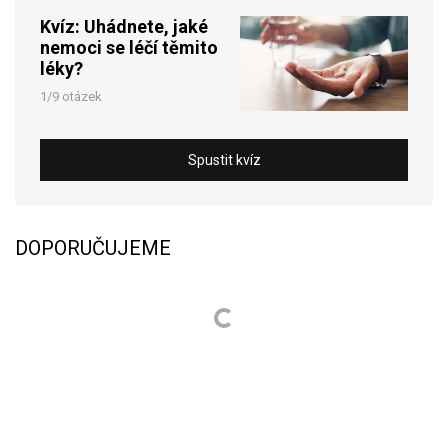
Kvíz: Uhádnete, jaké
nemoci se léčí těmito
léky?
1/9 otázek
Spustit kvíz
DOPORUČUJEME