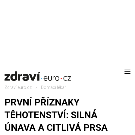
DOMŮ
AKTUALITY
Zdraví.euro.cz
Domácí lékař
DOMÁCÍ LÉKAŘ
PRVNÍ PŘÍZNAKY
RODINA
TĚHOTENSTVÍ: SILNÁ
ÚNAVA A CITLIVÁ PRSA
RECEPTY