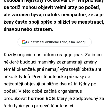
se totiž mohou objevit velmi brzy po početí,
ale zároveň bývají natolik nenápadné, že si je
ženy často spojí spíše s blížící se menstruací,
únavou nebo stresem.
Přidat mezi oblíbené zdroje na Googlu
Každý organismus přitom reaguje jinak. Zatímco
některé budoucí maminky zaznamenají změny
téměř okamžitě, jiné nemají výraznější obtíže ani
několik týdnů. První těhotenské příznaky se
nejčastěji objevují přibližně dva až tři týdny po
početí. V této době začíná organismus
produkovat
hormon hCG
, který je zodpovědný za
řadu typických projevů těhotenství.