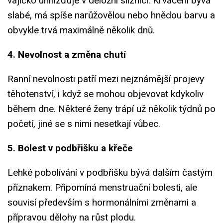
vajíčko uhnízďuje v děložní sliznici. Krvácení bývá
slabé, má spíše narůžovělou nebo hnědou barvu a
obvykle trvá maximálně několik dnů.
4. Nevolnost a změna chutí
Ranní nevolnosti patří mezi nejznámější projevy
těhotenství, i když se mohou objevovat kdykoliv
během dne. Některé ženy trápí už několik týdnů po
početí, jiné se s nimi nesetkají vůbec.
5. Bolest v podbřišku a křeče
Lehké pobolívání v podbřišku bývá dalším častým
příznakem. Připomíná menstruační bolesti, ale
souvisí především s hormonálními změnami a
přípravou dělohy na růst plodu.