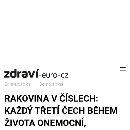
DOMŮ
AKTUALITY
Zdraví.euro.cz
Domácí lékař
DOMÁCÍ LÉKAŘ
RAKOVINA V ČÍSLECH:
RODINA
KAŽDÝ TŘETÍ ČECH BĚHEM
ŽIVOTA ONEMOCNÍ,
RECEPTY