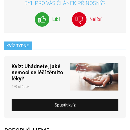
BYL PRO VÁS ČLÁNEK PŘÍNOSNÝ?
Líbí
Nelíbí
KVÍZ TÝDNE
Kvíz: Uhádnete, jaké
nemoci se léčí těmito
léky?
1/9 otázek
Spustit kvíz