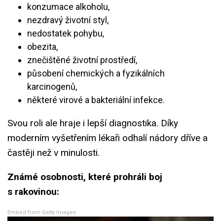
konzumace alkoholu,
nezdravý životní styl,
nedostatek pohybu,
obezita,
znečištěné životní prostředí,
působení chemických a fyzikálních
karcinogenů,
některé virové a bakteriální infekce.
Svou roli ale hraje i lepší diagnostika. Díky
moderním vyšetřením lékaři odhalí nádory dříve a
častěji než v minulosti.
Známé osobnosti, které prohráli boj
s rakovinou:
Embed from Getty Images
Em